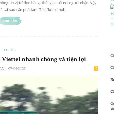
g tin vị trí đơn hàng, thời gian tới nơi người nhận. Vậy
 tại sao cần phải làm điều đó thì mời...
Xem thêm
TIN TỨC
Cá
Viettel nhanh chóng và tiện lợi
Cá
 Vu
-
07/06/2023
0
Ph
Cá
Gử
kh