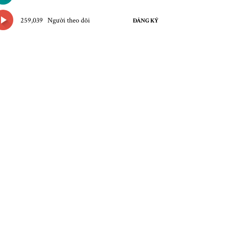
259,039
Người theo dõi
ĐĂNG KÝ