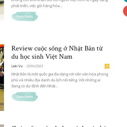
phát triển, việc gửi hàng hóa...
Việt
Xem thêm
Review cuộc sống ở Nhật Bản từ
ở
du học sinh Việt Nam
-
Loki Vu
25/04/2023
0
Nhật Bản là một quốc gia đa dạng với nền văn hóa phong
phú và nhiều địa danh du lịch nổi tiếng. Với những ai
đang có dự định đến Nhật...
Nhật
Xem thêm
Bản