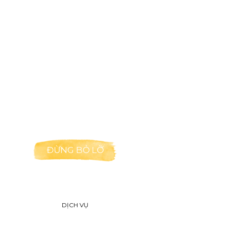
ĐỪNG BỎ LỠ
DỊCH VỤ