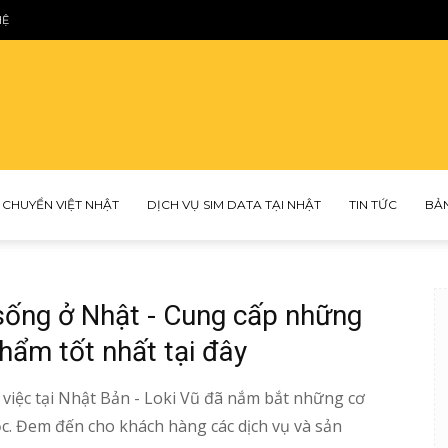
HỆ
Loki
 CHUYỂN VIỆT NHẬT
DỊCH VỤ SIM DATA TẠI NHẬT
TIN TỨC
BẢ
Vũ
 sống ở Nhật - Cung cấp những
phẩm tốt nhất tại đây
 việc tại Nhật Bản - Loki Vũ đã nắm bắt những cơ
ọc. Đem đến cho khách hàng các dịch vụ và sản
–