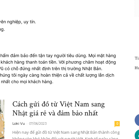
ên nghiệp, uy tín.
ng.
Cuộc
n phẩm đảm bảo đến tận tay người tiêu dùng. Mọi mặt hàng
Ti
 khách hàng thanh toán tiền. Với phương châm hoạt động
Hư
ũ có chỗ đứng nhất định trên thị trường Nhật Bản.
húng tôi ngày càng hoàn thiện cả về chất lượng lẫn dịch
sống
 nhất cho mọi khách hàng.
Cách gửi đồ từ Việt Nam sang
Nhật giá rẻ và đảm bảo nhất
người
-
Loki Vu
07/06/2023
0
Hiện nay để gửi đồ từ Việt Nam sang Nhật Bản thành công
không còn khó khăn đối với người Việt. Kinh tế ngày càng