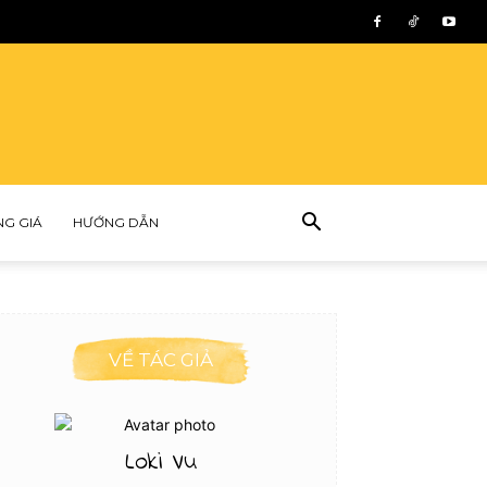
NG GIÁ
HƯỚNG DẪN
VỀ TÁC GIẢ
Loki Vu