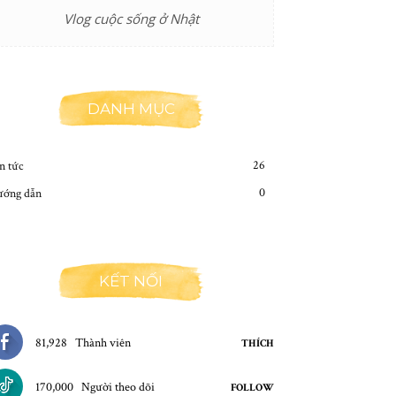
Vlog cuộc sống ở Nhật
DANH MỤC
26
n tức
0
ớng dẫn
KẾT NỐI
81,928
Thành viên
THÍCH
170,000
Người theo dõi
FOLLOW