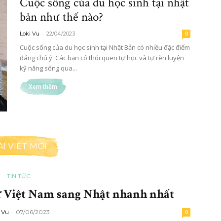
Cuộc sống của du học sinh tại nhật
bản như thế nào?
-
Loki Vu
22/04/2023
0
Cuộc sống của du học sinh tại Nhật Bản có nhiều đặc điểm
đáng chú ý. Các bạn có thói quen tự học và tự rèn luyện
kỹ năng sống qua...
Xem thêm
ÀI VIẾT MỚI
TIN TỨC
ừ Việt Nam sang Nhật nhanh nhất
 Vu
-
07/06/2023
0