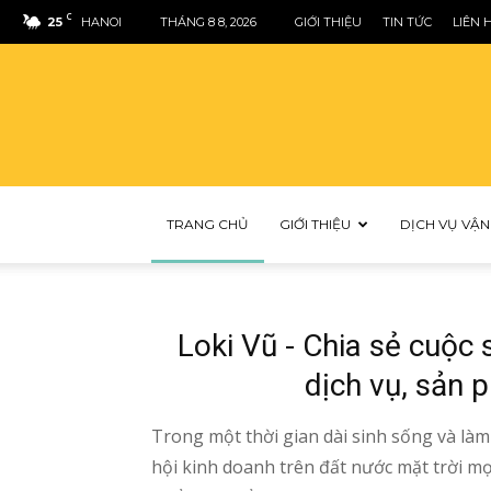
C
25
HANOI
THÁNG 8 8, 2026
GIỚI THIỆU
TIN TỨC
LIÊN 
TRANG CHỦ
GIỚI THIỆU
DỊCH VỤ VẬN
Loki Vũ - Chia sẻ cuộc
dịch vụ, sản 
Trong một thời gian dài sinh sống và làm
hội kinh doanh trên đất nước mặt trời m