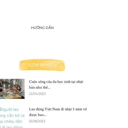
HƯỚNG DẪN
XEM NHIỀU
Cuộc sống của du học sinh tại nhật
bản như thế...
22/04/2023
Lao động Việt Nam đi nhật 5 năm về
được bao...
02/06/2023