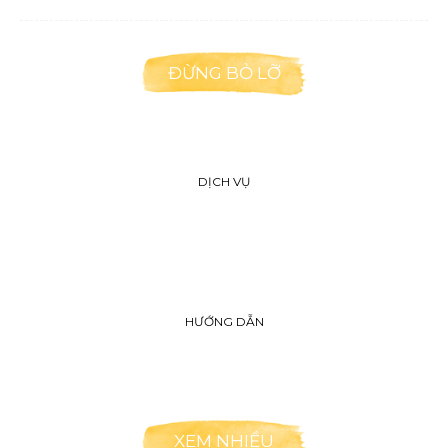
ĐỪNG BỎ LỠ
DỊCH VỤ
HƯỚNG DẪN
XEM NHIỀU