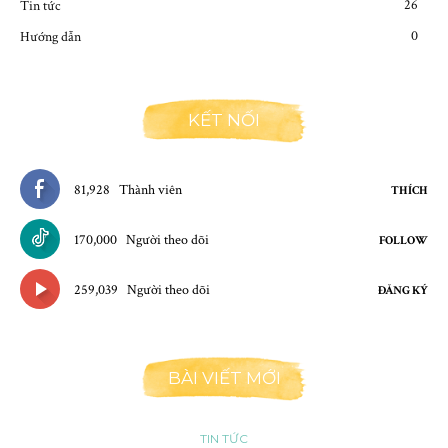
26
Tin tức
0
Hướng dẫn
KẾT NỐI
81,928
Thành viên
THÍCH
170,000
Người theo dõi
FOLLOW
259,039
Người theo dõi
ĐĂNG KÝ
BÀI VIẾT MỚI
TIN TỨC