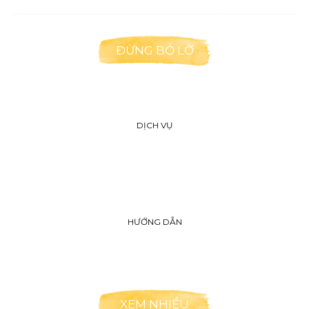
ĐỪNG BỎ LỠ
DỊCH VỤ
HƯỚNG DẪN
XEM NHIỀU