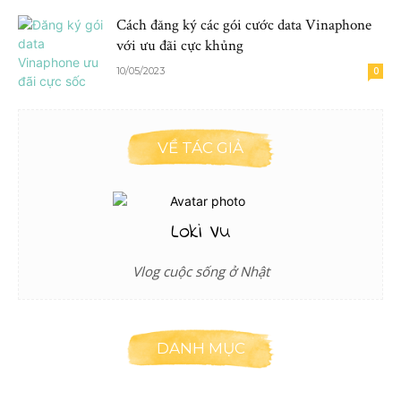
Cách đăng ký các gói cước data Vinaphone
với ưu đãi cực khủng
10/05/2023
0
VỀ TÁC GIẢ
Loki Vu
Vlog cuộc sống ở Nhật
DANH MỤC