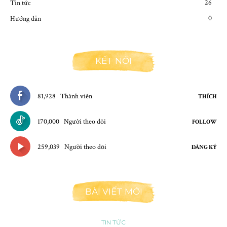
26
Tin tức
0
Hướng dẫn
KẾT NỐI
81,928
Thành viên
THÍCH
170,000
Người theo dõi
FOLLOW
259,039
Người theo dõi
ĐĂNG KÝ
BÀI VIẾT MỚI
TIN TỨC