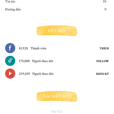
26
Tin tức
0
Hướng dẫn
KẾT NỐI
81,928
Thành viên
THÍCH
170,000
Người theo dõi
FOLLOW
259,039
Người theo dõi
ĐĂNG KÝ
BÀI VIẾT MỚI
TIN TỨC