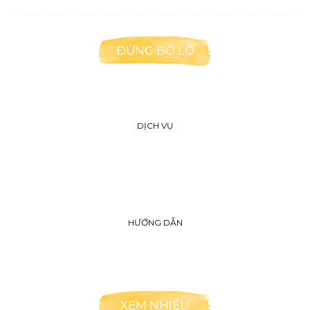
ĐỪNG BỎ LỠ
DỊCH VỤ
HƯỚNG DẪN
XEM NHIỀU