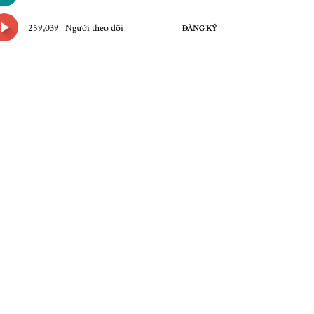
259,039
Người theo dõi
ĐĂNG KÝ