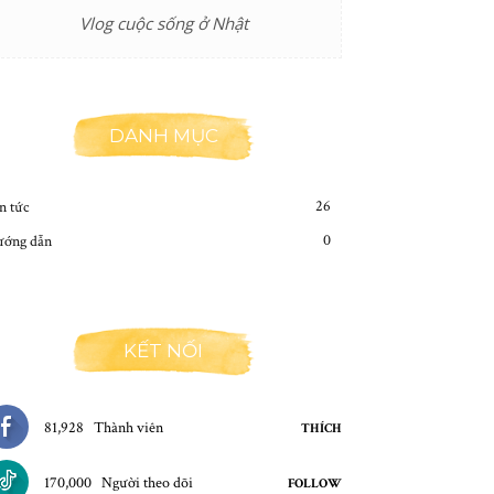
Vlog cuộc sống ở Nhật
DANH MỤC
26
n tức
0
ớng dẫn
KẾT NỐI
81,928
Thành viên
THÍCH
170,000
Người theo dõi
FOLLOW