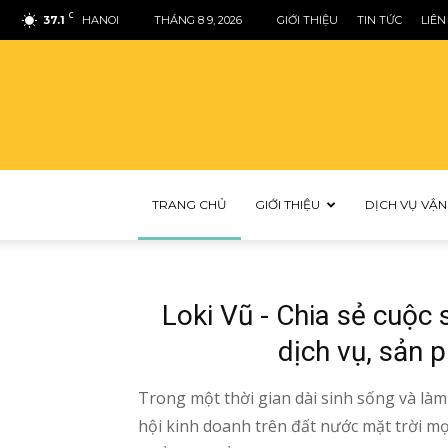
C
37.1
HANOI
THÁNG 8 9, 2026
GIỚI THIỆU
TIN TỨC
LIÊN
TRANG CHỦ
GIỚI THIỆU
DỊCH VỤ VẬN
Loki Vũ - Chia sẻ cuộc
dịch vụ, sản 
Trong một thời gian dài sinh sống và làm
hội kinh doanh trên đất nước mặt trời m