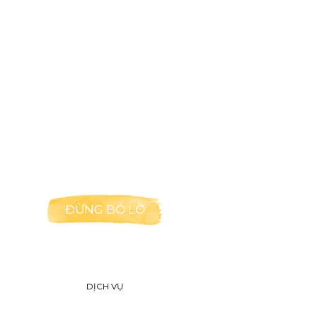
ĐỪNG BỎ LỠ
DỊCH VỤ