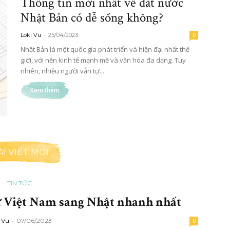
Thông tin mới nhất về đất nước
Nhật Bản có dễ sống không?
-
Loki Vu
25/04/2023
0
Nhật Bản là một quốc gia phát triển và hiện đại nhất thế
giới, với nền kinh tế mạnh mẽ và văn hóa đa dạng. Tuy
nhiên, nhiều người vẫn tự...
Xem thêm
ÀI VIẾT MỚI
TIN TỨC
ừ Việt Nam sang Nhật nhanh nhất
 Vu
-
07/06/2023
0