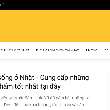
 HỆ
Loki
 CHUYỂN VIỆT NHẬT
DỊCH VỤ SIM DATA TẠI NHẬT
TIN TỨC
BẢ
Vũ
 sống ở Nhật - Cung cấp những
phẩm tốt nhất tại đây
 việc tại Nhật Bản - Loki Vũ đã nắm bắt những cơ
ọc. Đem đến cho khách hàng các dịch vụ và sản
–