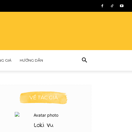
NG GIÁ
HƯỚNG DẪN
VỀ TÁC GIẢ
Loki Vu