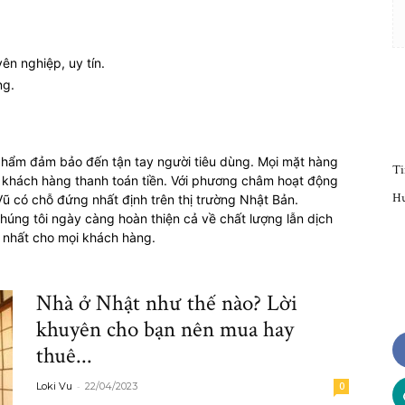
ên nghiệp, uy tín.
ng.
Cuộc
n phẩm đảm bảo đến tận tay người tiêu dùng. Mọi mặt hàng
Ti
 khách hàng thanh toán tiền. Với phương châm hoạt động
Hư
ũ có chỗ đứng nhất định trên thị trường Nhật Bản.
húng tôi ngày càng hoàn thiện cả về chất lượng lẫn dịch
sống
 nhất cho mọi khách hàng.
Nhà ở Nhật như thế nào? Lời
khuyên cho bạn nên mua hay
người
thuê...
-
Loki Vu
22/04/2023
0