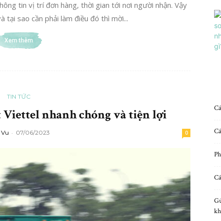
g tin vị trí đơn hàng, thời gian tới nơi người nhận. Vậy
 tại sao cần phải làm điều đó thì mời...
Xem thêm
TIN TỨC
Cá
Viettel nhanh chóng và tiện lợi
Cá
 Vu
-
07/06/2023
0
Ph
Cá
Gử
kh