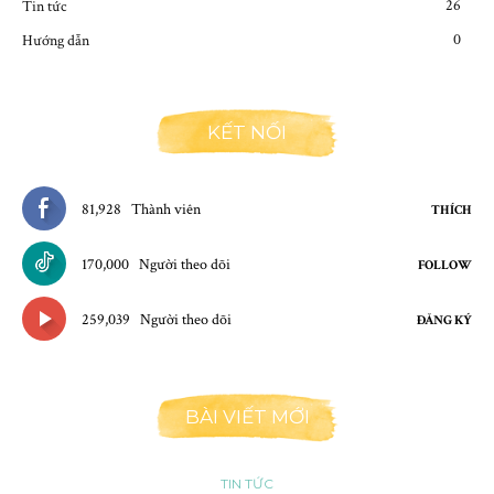
26
Tin tức
0
Hướng dẫn
KẾT NỐI
81,928
Thành viên
THÍCH
170,000
Người theo dõi
FOLLOW
259,039
Người theo dõi
ĐĂNG KÝ
BÀI VIẾT MỚI
TIN TỨC