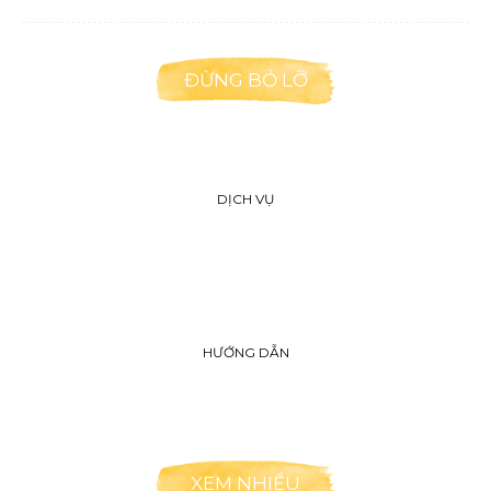
ĐỪNG BỎ LỠ
DỊCH VỤ
HƯỚNG DẪN
XEM NHIỀU