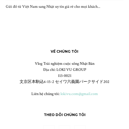
Gửi đồ từ Việt Nam sang Nhật uy tín giá rẻ cho mọi khách...
VỀ CHÚNG TÔI
Vlog Trải nghiệm cuộc sống Nhật Bản
Địa chỉ: LOKI VU GROUP
113-0021
文京区本駒込6-15-2 セイワ六義園パークサイド202
Liên hệ chúng tôi:
lokivu.com@gmail.com
THEO DÕI CHÚNG TÔI