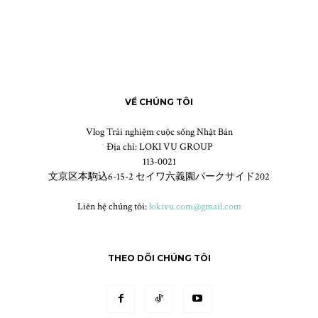
VỀ CHÚNG TÔI
Vlog Trải nghiệm cuộc sống Nhật Bản
Địa chỉ: LOKI VU GROUP
113-0021
文京区本駒込6-15-2 セイワ六義園パークサイド202
Liên hệ chúng tôi:
lokivu.com@gmail.com
THEO DÕI CHÚNG TÔI