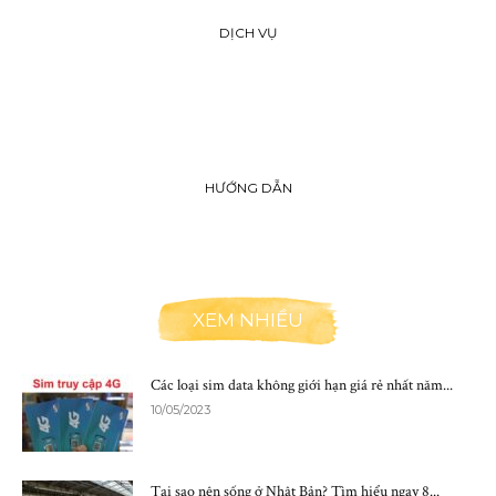
DỊCH VỤ
HƯỚNG DẪN
XEM NHIỀU
Các loại sim data không giới hạn giá rẻ nhất năm...
10/05/2023
Tại sao nên sống ở Nhật Bản? Tìm hiểu ngay 8...