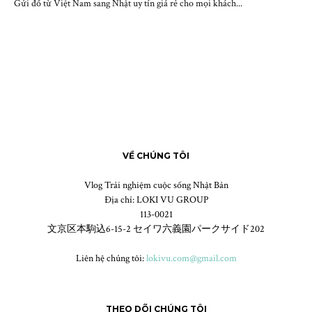
Gửi đồ từ Việt Nam sang Nhật uy tín giá rẻ cho mọi khách...
VỀ CHÚNG TÔI
Vlog Trải nghiệm cuộc sống Nhật Bản
Địa chỉ: LOKI VU GROUP
113-0021
文京区本駒込6-15-2 セイワ六義園パークサイド202
Liên hệ chúng tôi:
lokivu.com@gmail.com
THEO DÕI CHÚNG TÔI