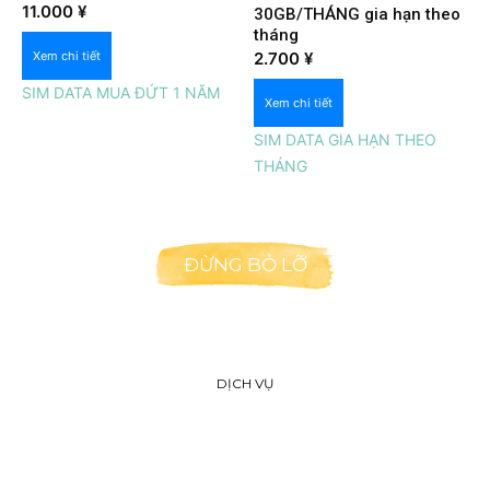
Xem nhanh
11.000
¥
30GB/THÁNG gia hạn theo
tháng
Xem nhanh
Xem chi tiết
2.700
¥
SIM DATA MUA ĐỨT 1 NĂM
Xem chi tiết
SIM DATA GIA HẠN THEO
THÁNG
ĐỪNG BỎ LỠ
DỊCH VỤ