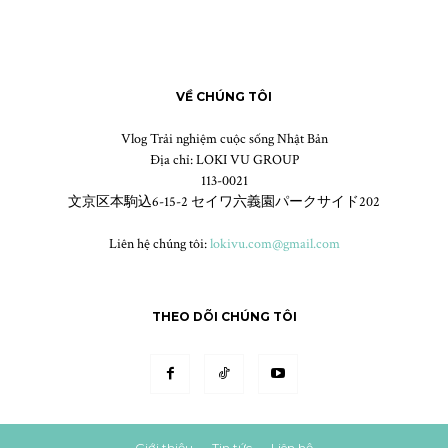
VỀ CHÚNG TÔI
Vlog Trải nghiệm cuộc sống Nhật Bản
Địa chỉ: LOKI VU GROUP
113-0021
文京区本駒込6-15-2 セイワ六義園パークサイド202
Liên hệ chúng tôi:
lokivu.com@gmail.com
THEO DÕI CHÚNG TÔI
Giới thiệu
Tin tức
Liên hệ