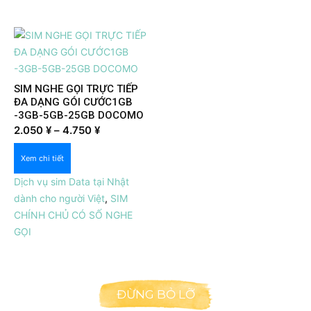
SIM NGHE GỌI TRỰC TIẾP
ĐA DẠNG GÓI CƯỚC1GB
-3GB-5GB-25GB DOCOMO
Price
2.050
¥
–
4.750
¥
Xem nhanh
range:
Xem chi tiết
2.050 ¥
through
Dịch vụ sim Data tại Nhật
4.750 ¥
dành cho người Việt
,
SIM
CHÍNH CHỦ CÓ SỐ NGHE
GỌI
ĐỪNG BỎ LỠ