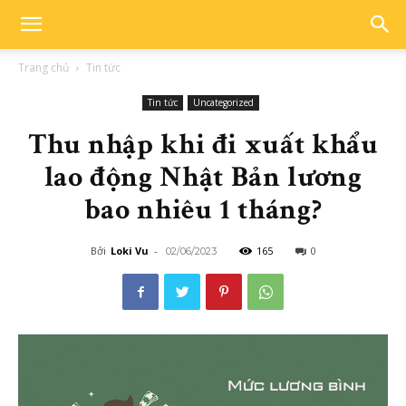
Trang chủ
Tin tức
Tin tức
Uncategorized
Thu nhập khi đi xuất khẩu
lao động Nhật Bản lương
bao nhiêu 1 tháng?
Bởi
Loki Vu
-
165
0
02/06/2023