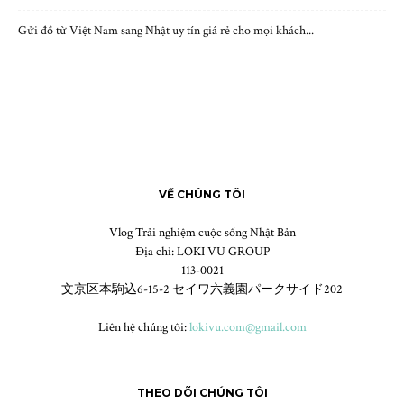
Gửi đồ từ Việt Nam sang Nhật uy tín giá rẻ cho mọi khách...
VỀ CHÚNG TÔI
Vlog Trải nghiệm cuộc sống Nhật Bản
Địa chỉ: LOKI VU GROUP
113-0021
文京区本駒込6-15-2 セイワ六義園パークサイド202
Liên hệ chúng tôi:
lokivu.com@gmail.com
THEO DÕI CHÚNG TÔI